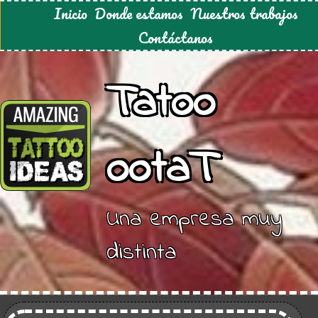
Inicio
Donde estamos
Nuestros trabajos
Contáctanos
Tatoo
ootaT
Una empresa muy
distinta