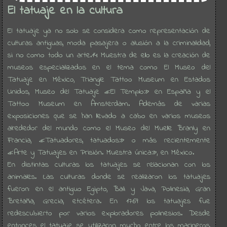
El tatuaje en la cultura
El tatuaje ya no solo se considera como representación de
culturas antiguas, moda pasajera o alusión a la criminalidad,
si no como todo un arte.14​ Muestra de ello es la creación de
museos especializados en el tema como El Museo del
Tatuaje en México, Triangle Tattoo Museum en Estados
Unidos, Museo del Tatuaje «El Templo» en España y el
Tattoo Museum en Ámsterdam. Además de varias
exposiciones que se han llevado a cabo en varios museos
alrededor del mundo como el Museo del Muelle Branly en
Francia, «Tatuadores, tatuados» o más recientemente
«Arte y Tatuajes en Prisión. Muestra única», en México.
En distintas culturas los tatuajes se relacionan con los
animales. Las culturas donde se realizaron los tatuajes
fueron: en el antiguo Egipto, Bali y Java, Polinesia, Gran
Bretaña, Grecia, etcétera. En 1769 los tatuajes fue
redescubierto por varios exploradores polinesios. Desde
entonces el tatuaje se utilizaron mucho entre los marineros,